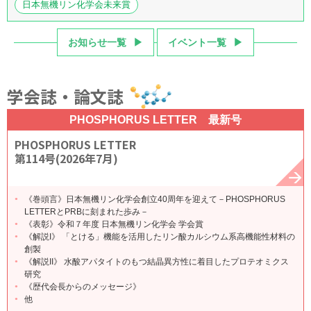
日本無機リン化学会未来賞
お知らせ一覧
イベント一覧
学会誌・論文誌
PHOSPHORUS LETTER 最新号
PHOSPHORUS LETTER
第114号(2026年7月)
《巻頭言》日本無機リン化学会創立40周年を迎えて－PHOSPHORUS
LETTERとPRBに刻まれた歩み－
《表彰》令和７年度 日本無機リン化学会 学会賞
《解説I》 「とける」機能を活用したリン酸カルシウム系高機能性材料の
創製
《解説II》 水酸アパタイトのもつ結晶異方性に着目したプロテオミクス
研究
《歴代会長からのメッセージ》
他