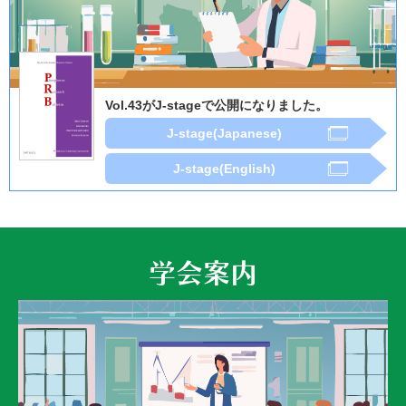
Vol.43がJ-stageで公開になりました。
J-stage(Japanese)
J-stage(English)
学会案内