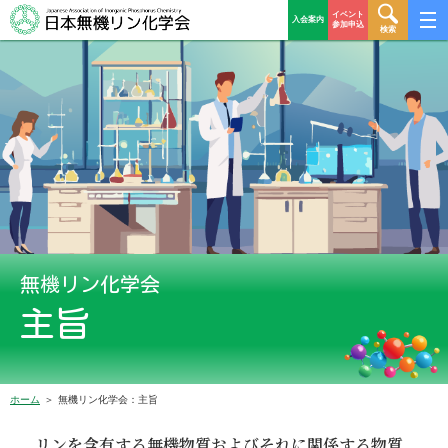
イベント
入会案内
参加申込
検索
無機リン化学会
主旨
ホーム
無機リン化学会：主旨
リンを含有する無機物質およびそれに関係する物質