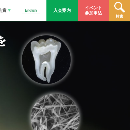
イベント
入会案内
会賞
English
参加申込
検索