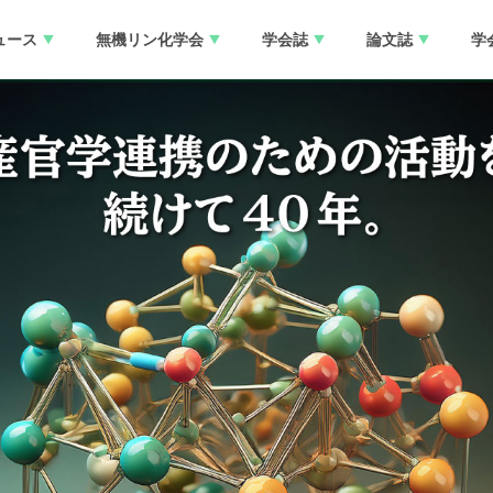
ュース
無機リン化学会
学会誌
論文誌
学