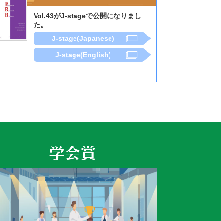
Vol.43がJ-stageで公開になりまし
た。
J-stage(Japanese)
J-stage(English)
学会賞