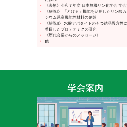
《表彰》令和７年度 日本無機リン化学会 学会
《解説I》 「とける」機能を活用したリン酸カ
シウム系高機能性材料の創製
《解説II》 水酸アパタイトのもつ結晶異方性
着目したプロテオミクス研究
《歴代会長からのメッセージ》
他
学会案内